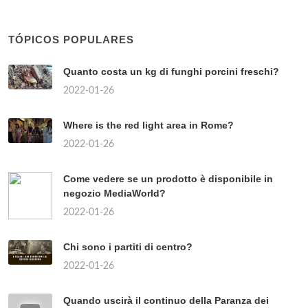
TÓPICOS POPULARES
Quanto costa un kg di funghi porcini freschi?
2022-01-26
Where is the red light area in Rome?
2022-01-26
Come vedere se un prodotto è disponibile in
negozio MediaWorld?
2022-01-26
Chi sono i partiti di centro?
2022-01-26
Quando uscirà il continuo della Paranza dei