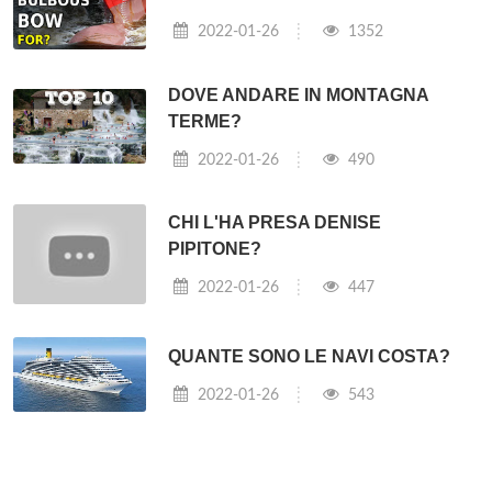
2022-01-26
1352
DOVE ANDARE IN MONTAGNA
TERME?
2022-01-26
490
CHI L'HA PRESA DENISE
PIPITONE?
2022-01-26
447
QUANTE SONO LE NAVI COSTA?
2022-01-26
543