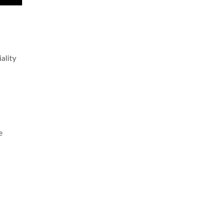
ality
e