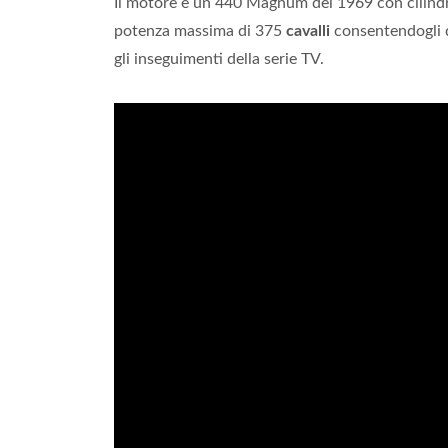
Il motore è un 440 Magnum del 1969 con cilindra
potenza massima di 375
cavalli
consentendogli d
gli inseguimenti della serie TV.