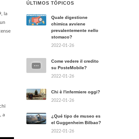
ÚLTIMOS TÓPICOS
, la
Quale digestione
 un
chimica avviene
prevalentemente nello
tense
stomaco?
2022-01-26
Come vedere il credito
su PosteMobile?
2022-01-26
Chi è l'infermiere oggi?
2022-01-26
chi
, a
¿Qué tipo de museo es
el Guggenheim Bilbao?
2022-01-26