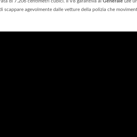
ta di 7.206 centimetri cubici. Il V8 garantiva al
Generale
Lee u
i scappare agevolmente dalle vetture della polizia che movime