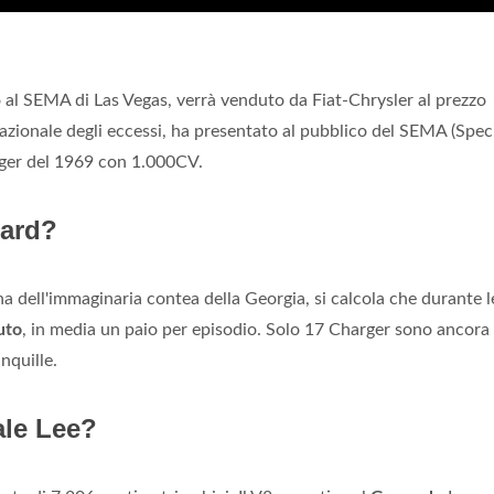
o al SEMA di Las Vegas, verrà venduto da Fiat-Chrysler al prezzo
nazionale degli eccessi, ha presentato al pubblico del SEMA (Speci
ger del 1969 con 1.000CV.
zard?
na dell'immaginaria contea della Georgia, si calcola che durante l
uto
, in media un paio per episodio. Solo 17 Charger sono ancora
nquille.
ale Lee?