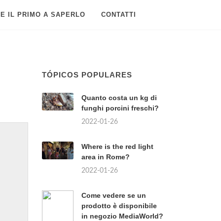
E IL PRIMO A SAPERLO
CONTATTI
TÓPICOS POPULARES
Quanto costa un kg di
funghi porcini freschi?
2022-01-26
Where is the red light
area in Rome?
2022-01-26
Come vedere se un
prodotto è disponibile
in negozio MediaWorld?