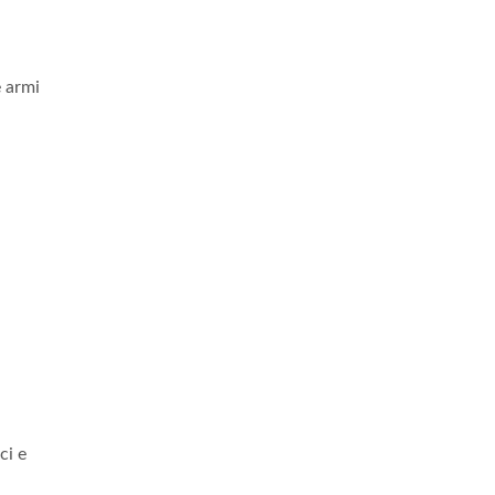
e armi
ci e