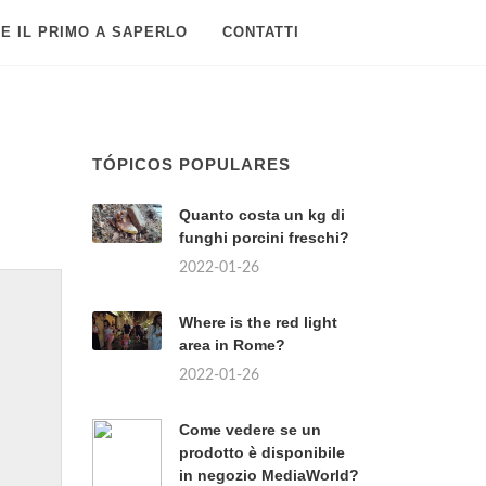
E IL PRIMO A SAPERLO
CONTATTI
TÓPICOS POPULARES
Quanto costa un kg di
funghi porcini freschi?
2022-01-26
Where is the red light
area in Rome?
2022-01-26
Come vedere se un
prodotto è disponibile
in negozio MediaWorld?