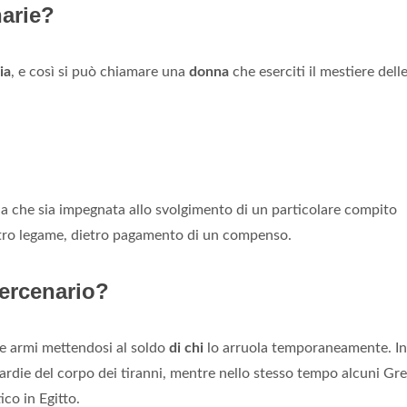
arie?
ia
, e così si può chiamare una
donna
che eserciti il mestiere dell
na che sia impegnata allo svolgimento di un particolare compito
altro legame, dietro pagamento di un compenso.
mercenario?
lle armi mettendosi al soldo
di chi
lo arruola temporaneamente. In
ardie del corpo dei tiranni, mentre nello stesso tempo alcuni Gre
o in Egitto.