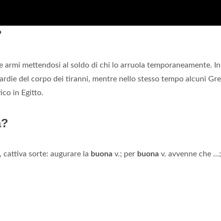
?
le armi mettendosi al soldo di chi lo arruola temporaneamente. In
ardie del corpo dei tiranni, mentre nello stesso tempo alcuni Gre
ico in Egitto.
a?
, cattiva sorte: augurare la
buona
v.; per
buona
v. avvenne che ...;