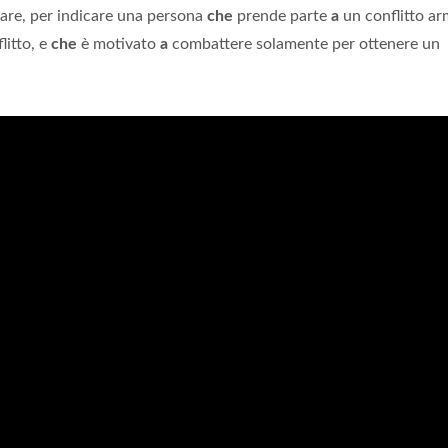
itare, per indicare una persona
che
prende parte
a
un conflitto a
litto, e
che
è motivato
a
combattere solamente per ottenere un