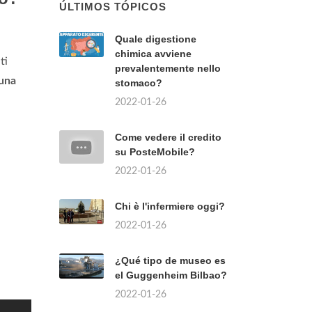
ÚLTIMOS TÓPICOS
Quale digestione
chimica avviene
ti
prevalentemente nello
una
stomaco?
2022-01-26
Come vedere il credito
su PosteMobile?
2022-01-26
Chi è l'infermiere oggi?
2022-01-26
¿Qué tipo de museo es
el Guggenheim Bilbao?
2022-01-26