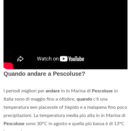
Quando andare a Pescoluse?
I periodi migliori per
andare
in in Marina di
Pescoluse
in
Italia sono di maggio fino a ottobre,
quando
c'è una
temperatura een piacevole of tiepido e a malapena fino poco
precipitazioni. La temperatura media più alta in in Marina di
Pescoluse
sono 30°C in agosto e quella più bassa è di 13°C