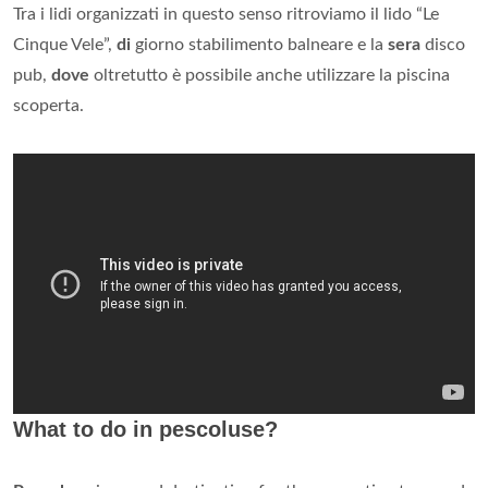
Tra i lidi organizzati in questo senso ritroviamo il lido “Le
Cinque Vele”,
di
giorno stabilimento balneare e la
sera
disco
pub,
dove
oltretutto è possibile anche utilizzare la piscina
scoperta.
What to do in pescoluse?