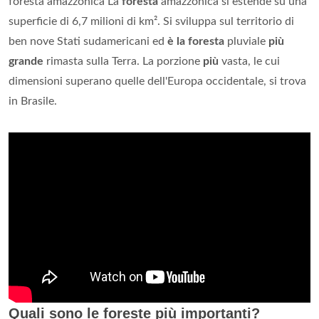
foresta amazzonica La
foresta
amazzonica si estende su una
superficie di 6,7 milioni di km². Si sviluppa sul territorio di
ben nove Stati sudamericani ed
è la foresta
pluviale
più
grande
rimasta sulla Terra. La porzione
più
vasta, le cui
dimensioni superano quelle dell'Europa occidentale, si trova
in Brasile.
Quali sono le foreste più importanti?