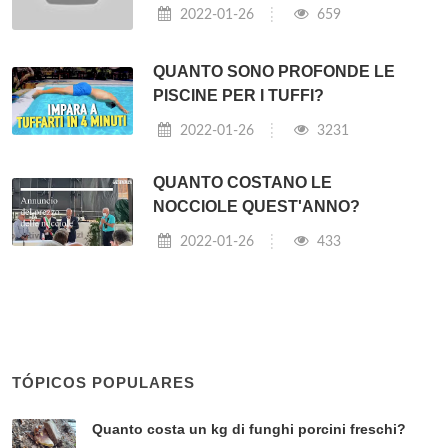
2022-01-26
659
QUANTO SONO PROFONDE LE
PISCINE PER I TUFFI?
2022-01-26
3231
QUANTO COSTANO LE
NOCCIOLE QUEST'ANNO?
2022-01-26
433
TÓPICOS POPULARES
Quanto costa un kg di funghi porcini freschi?