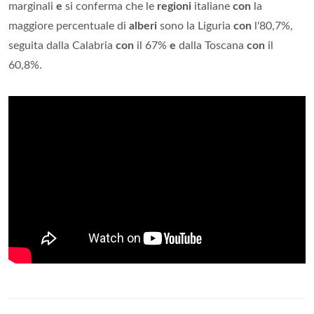
marginali
e
si conferma che le
regioni
italiane
con
la
maggiore percentuale di
alberi
sono la Liguria
con
l'80,7%,
seguita dalla Calabria
con
il 67%
e
dalla Toscana
con
il
60,8%.