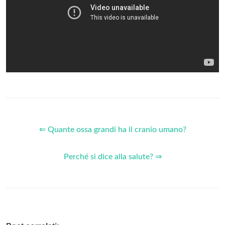
⇐ Quante ossa grandi ha il cranio umano?
Perché si dice alla salute? ⇒