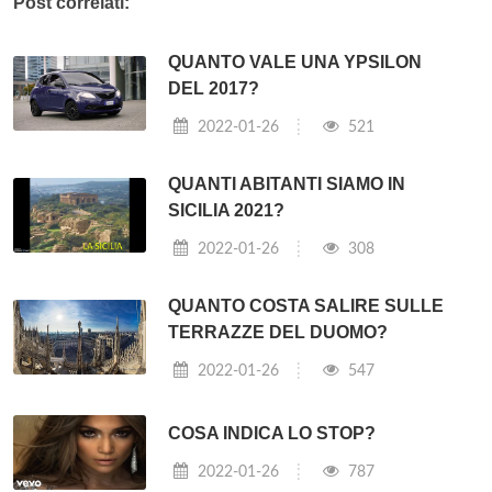
Post correlati:
QUANTO VALE UNA YPSILON
DEL 2017?
2022-01-26
521
QUANTI ABITANTI SIAMO IN
SICILIA 2021?
2022-01-26
308
QUANTO COSTA SALIRE SULLE
TERRAZZE DEL DUOMO?
2022-01-26
547
COSA INDICA LO STOP?
2022-01-26
787