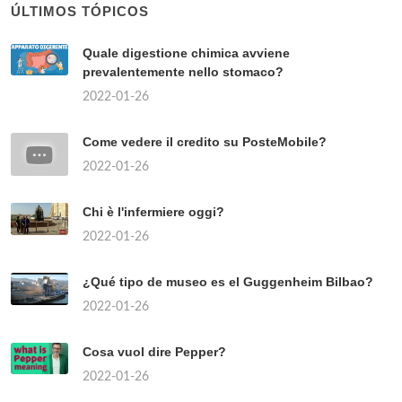
ÚLTIMOS TÓPICOS
Quale digestione chimica avviene
prevalentemente nello stomaco?
2022-01-26
Come vedere il credito su PosteMobile?
2022-01-26
Chi è l'infermiere oggi?
2022-01-26
¿Qué tipo de museo es el Guggenheim Bilbao?
2022-01-26
Cosa vuol dire Pepper?
2022-01-26