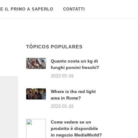
E IL PRIMO A SAPERLO
CONTATTI
TÓPICOS POPULARES
Quanto costa un kg di
funghi porcini freschi?
2022-01-26
Where is the red light
area in Rome?
2022-01-26
Come vedere se un
prodotto è disponibile
in negozio MediaWorld?