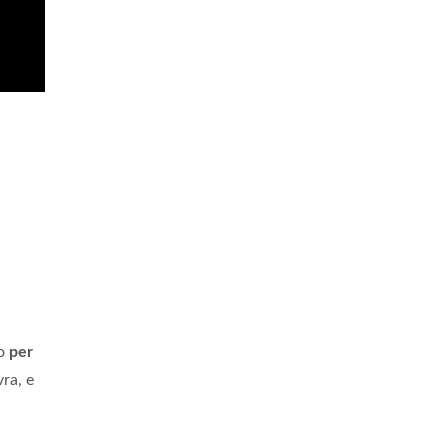
to
per
vra, e