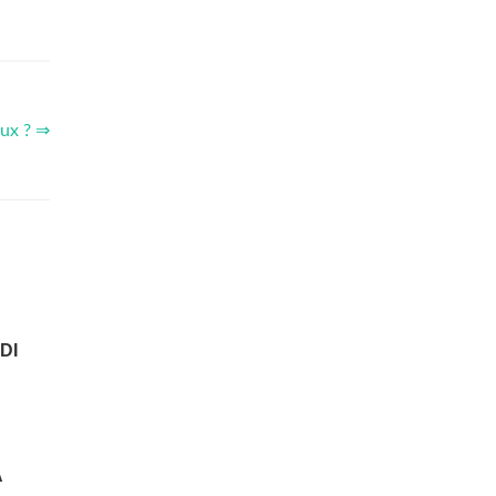
aux ? ⇒
DI
A