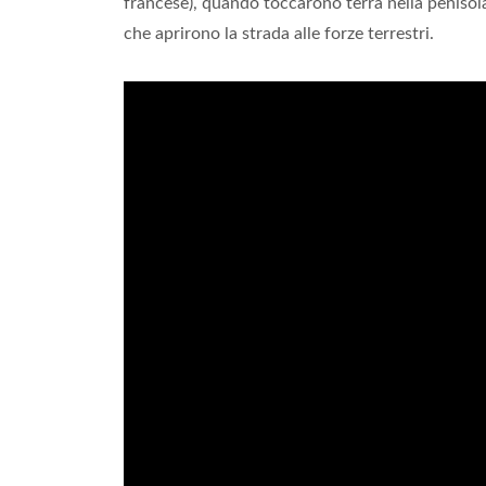
francese), quando toccarono terra nella penisola
che aprirono la strada alle forze terrestri.