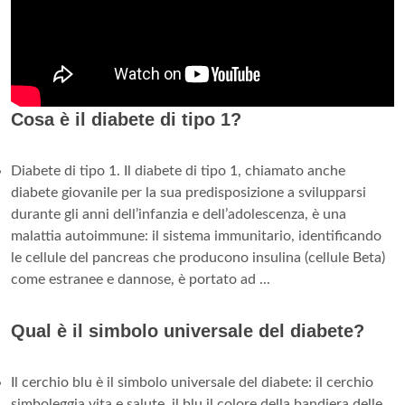
Cosa è il diabete di tipo 1?
Diabete di tipo 1. Il diabete di tipo 1, chiamato anche
diabete giovanile per la sua predisposizione a svilupparsi
durante gli anni dell’infanzia e dell’adolescenza, è una
malattia autoimmune: il sistema immunitario, identificando
le cellule del pancreas che producono insulina (cellule Beta)
come estranee e dannose, è portato ad ...
Qual è il simbolo universale del diabete?
Il cerchio blu è il simbolo universale del diabete: il cerchio
simboleggia vita e salute, il blu il colore della bandiera delle