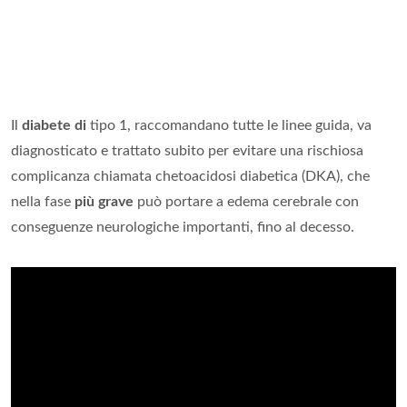
Il
diabete di
tipo 1, raccomandano tutte le linee guida, va
diagnosticato e trattato subito per evitare una rischiosa
complicanza chiamata chetoacidosi diabetica (DKA), che
nella fase
più grave
può portare a edema cerebrale con
conseguenze neurologiche importanti, fino al decesso.