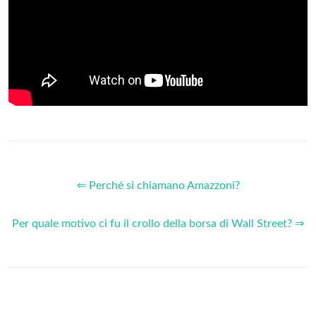
⇐ Perché si chiamano Amazzoni?
Per quale motivo ci fu il crollo della borsa di Wall Street? ⇒