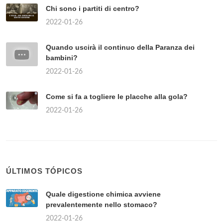
Chi sono i partiti di centro?
2022-01-26
Quando uscirà il continuo della Paranza dei
bambini?
2022-01-26
Come si fa a togliere le placche alla gola?
2022-01-26
ÚLTIMOS TÓPICOS
Quale digestione chimica avviene
prevalentemente nello stomaco?
2022-01-26