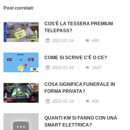
Post correlati:
COS'È LA TESSERA PREMIUM
TELEPASS?
2022-01-26
690
COME SI SCRIVE C'È O CE?
2022-01-26
1647
COSA SIGNIFICA FUNERALE IN
FORMA PRIVATA?
2022-01-26
436
QUANTI KM SI FANNO CON UNA
SMART ELETTRICA?