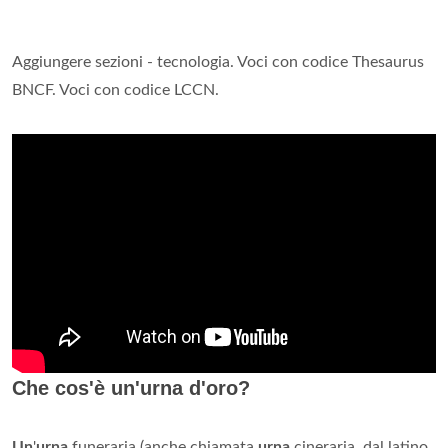
Aggiungere sezioni - tecnologia. Voci con codice Thesaurus
BNCF. Voci con codice LCCN.
Che cos'è un'urna d'oro?
Un
'
urna
funeraria (anche chiamata
urna
cineraria, dal latino