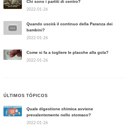
Chi sono i partiti di centro?
2022-01-26
Quando uscirà il continuo della Paranza dei
bambini?
2022-01-26
Come si fa a togliere le placche alla gola?
2022-01-26
ÚLTIMOS TÓPICOS
Quale digestione chimica avviene
prevalentemente nello stomaco?
2022-01-26