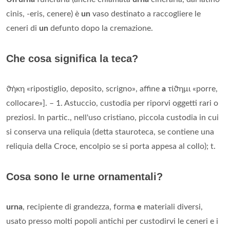
cinis, -eris, cenere) è
un
vaso destinato a raccogliere le
ceneri di
un
defunto dopo la cremazione.
Che cosa significa la teca?
ϑήκη «ripostiglio, deposito, scrigno», affine
a
τίϑημι «porre,
collocare»]. – 1. Astuccio, custodia per riporvi oggetti rari o
preziosi. In partic., nell'uso cristiano, piccola custodia in cui
si conserva una reliquia (detta stauroteca, se contiene una
reliquia della Croce, encolpio se si porta appesa al collo); t.
Cosa sono le urne ornamentali?
urna
, recipiente di grandezza, forma
e
materiali diversi,
usato presso molti popoli antichi per custodirvi le ceneri e i