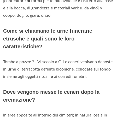
[contenitore
di
forma per lo più ovoidale
e
ristretto alla base
e
alla bocca,
di
grandezza
e
materiali vari: u. da vino] ≈
coppo, doglio, giara, orcio.
Come si chiamano le urne funerarie
etrusche e quali sono le loro
caratteristiche?
Tombe a pozzo: ? - VI secolo a.C. Le ceneri venivano deposte
in
urne
di terracotta definite biconiche, collocate sul fondo
insieme agli oggetti rituali
e
ai corredi funebri.
Dove vengono messe le ceneri dopo la
cremazione?
in aree apposite all'interno dei cimiteri; in natura, ossia in