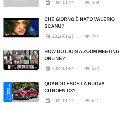
2022-01-26
509
CHE GIORNO È NATO VALERIO
SCANU?
2022-01-26
744
HOW DO I JOIN A ZOOM MEETING
ONLINE?
2022-01-26
592
QUANDO ESCE LA NUOVA
CITROËN C3?
2022-01-26
651