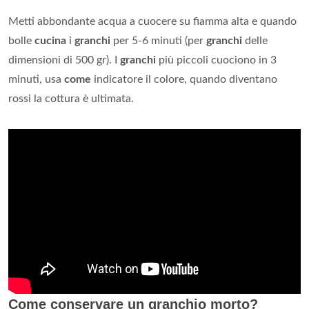
Metti abbondante acqua a cuocere su fiamma alta e quando
bolle
cucina
i
granchi
per 5-6 minuti (per
granchi
delle
dimensioni di 500 gr). I
granchi
più piccoli cuociono in 3
minuti, usa
come
indicatore il colore, quando diventano
rossi la cottura è ultimata.
Come conservare un granchio morto?