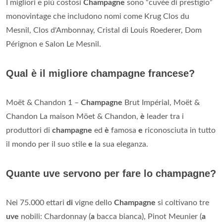
I migliori e più costosi
Champagne
sono “cuvée di prestigio”
monovintage che includono nomi come Krug Clos du
Mesnil, Clos d'Ambonnay, Cristal di Louis Roederer, Dom
Pérignon e Salon Le Mesnil.
Qual è il migliore champagne francese?
Moët & Chandon 1 –
Champagne
Brut Impérial, Moët &
Chandon La maison Möet & Chandon,
è
leader tra i
produttori di
champagne
ed
è
famosa
e
riconosciuta in tutto
il mondo per il suo stile
e
la sua eleganza.
Quante uve servono per fare lo champagne?
Nei 75.000 ettari
di
vigne dello
Champagne
si coltivano tre
uve
nobili: Chardonnay (
a
bacca bianca), Pinot Meunier (
a