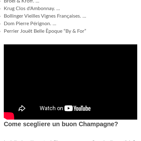
Broël & Kroff. ...
Krug Clos d'Ambonnay. ...
Bollinger Vieilles Vignes Françaises. ...
Dom Pierre Pérignon. ...
Perrier Jouët Belle Èpoque “By & For”
Come scegliere un buon Champagne?