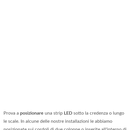
Prova a
posizionare
una strip
LED
sotto la credenza o lungo
le scale. In alcune delle nostre installazioni le abbiamo
posizionate sui cordoli di due colonne o inserite all'interno di