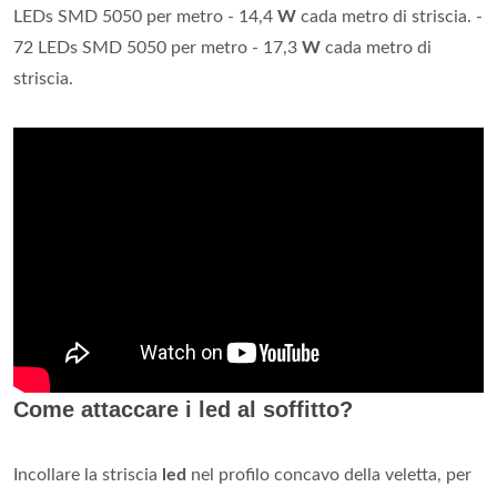
LEDs SMD 5050 per metro - 14,4
W
cada metro di striscia. -
72 LEDs SMD 5050 per metro - 17,3
W
cada metro di
striscia.
Come attaccare i led al soffitto?
Incollare la striscia
led
nel profilo concavo della veletta, per