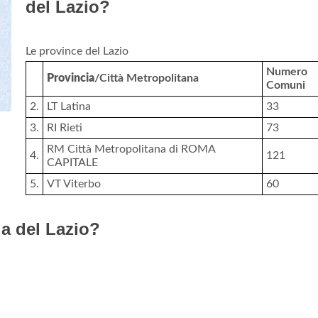
del Lazio?
Le province del Lazio
Numero
Provincia
/Città Metropolitana
Comuni
2.
LT Latina
33
3.
RI Rieti
73
RM Città Metropolitana di ROMA
4.
121
CAPITALE
5.
VT Viterbo
60
la del Lazio?