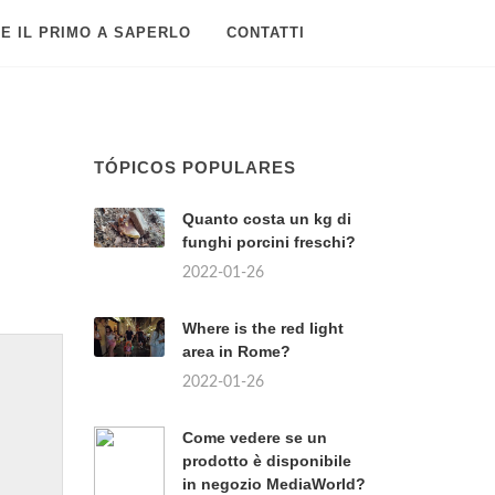
E IL PRIMO A SAPERLO
CONTATTI
TÓPICOS POPULARES
Quanto costa un kg di
funghi porcini freschi?
2022-01-26
Where is the red light
area in Rome?
2022-01-26
Come vedere se un
prodotto è disponibile
in negozio MediaWorld?