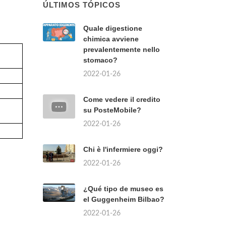
ÚLTIMOS TÓPICOS
Quale digestione
chimica avviene
prevalentemente nello
stomaco?
2022-01-26
Come vedere il credito
su PosteMobile?
2022-01-26
Chi è l'infermiere oggi?
2022-01-26
¿Qué tipo de museo es
el Guggenheim Bilbao?
2022-01-26