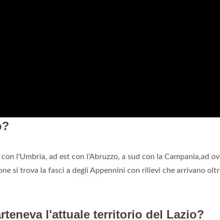
o?
 con l'Umbria, ad est con l'Abruzzo, a sud con la Campania,ad ov
ne si trova la fasci a degli Appennini con rilievi che arrivano oltr
eneva l'attuale territorio del Lazio?