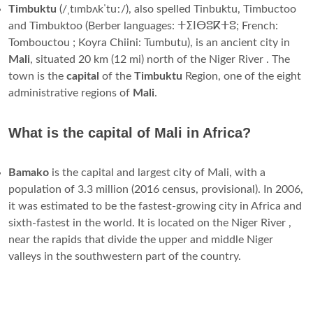
Timbuktu
(/ˌtɪmbʌkˈtuː/), also spelled Tinbuktu, Timbuctoo
and Timbuktoo (Berber languages: ⵜⵉⵏⴱⵓⴽⵜⵓ; French:
Tombouctou ; Koyra Chiini: Tumbutu), is an ancient city in
Mali
, situated 20 km (12 mi) north of the Niger River . The
town is the
capital
of the
Timbuktu
Region, one of the eight
administrative regions of
Mali
.
What is the capital of Mali in Africa?
Bamako
is the capital and largest city of Mali, with a
population of 3.3 million (2016 census, provisional). In 2006,
it was estimated to be the fastest-growing city in Africa and
sixth-fastest in the world. It is located on the Niger River ,
near the rapids that divide the upper and middle Niger
valleys in the southwestern part of the country.