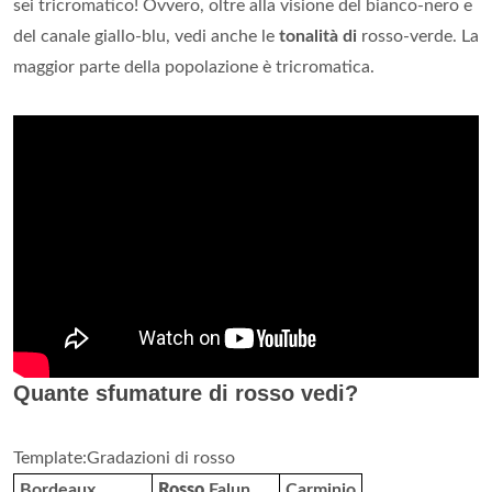
sei tricromatico! Ovvero, oltre alla visione del bianco-nero e
del canale giallo-blu, vedi anche le
tonalità di
rosso-verde. La
maggior parte della popolazione è tricromatica.
Quante sfumature di rosso vedi?
Template:Gradazioni di rosso
Bordeaux
Rosso
Falun
Carminio