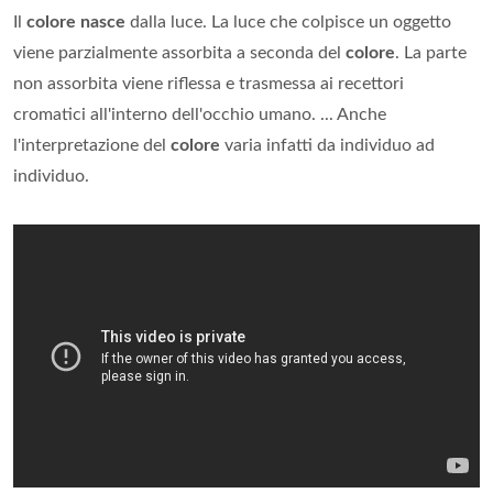
Il
colore nasce
dalla luce. La luce che colpisce un oggetto
viene parzialmente assorbita a seconda del
colore
. La parte
non assorbita viene riflessa e trasmessa ai recettori
cromatici all'interno dell'occhio umano. ... Anche
l'interpretazione del
colore
varia infatti da individuo ad
individuo.