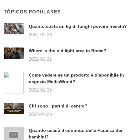
TÓPICOS POPULARES
Quanto costa un kg di funghi porcini freschi?
2022-01-26
Where is the red light area in Rome?
2022-01-26
Come vedere se un prodotto è disponibile in
negozio MediaWorld?
2022-01-26
Chi sono i partiti di centro?
2022-01-26
Quando uscirà il continuo della Paranza dei
bambini?