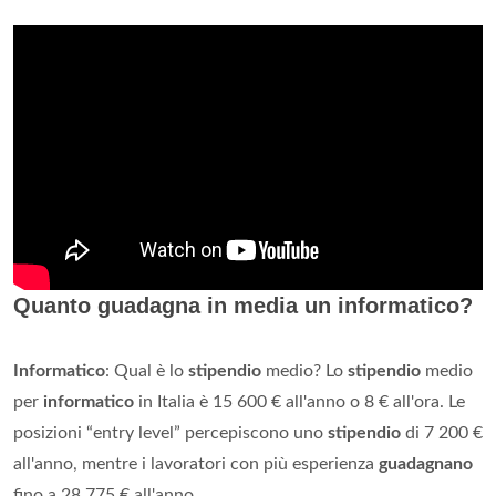
Quanto guadagna in media un informatico?
Informatico
: Qual è lo
stipendio
medio? Lo
stipendio
medio
per
informatico
in Italia è 15 600 € all'anno o 8 € all'ora. Le
posizioni “entry level” percepiscono uno
stipendio
di 7 200 €
all'anno, mentre i lavoratori con più esperienza
guadagnano
fino a 28 775 € all'anno.