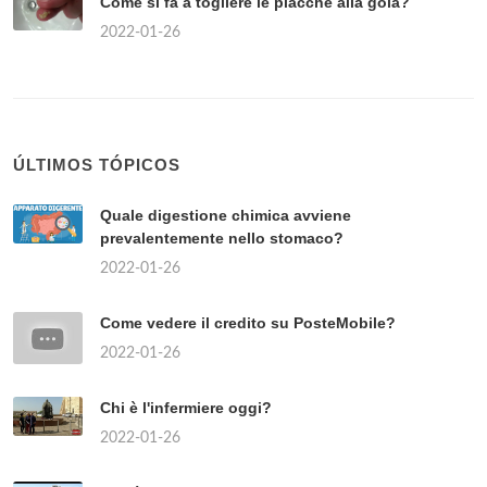
Come si fa a togliere le placche alla gola?
2022-01-26
ÚLTIMOS TÓPICOS
Quale digestione chimica avviene
prevalentemente nello stomaco?
2022-01-26
Come vedere il credito su PosteMobile?
2022-01-26
Chi è l'infermiere oggi?
2022-01-26