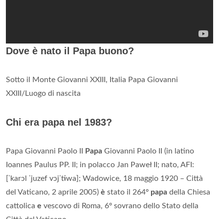
Dove è nato il Papa buono?
Sotto il Monte Giovanni XXIII, Italia Papa Giovanni
XXIII/Luogo di nascita
Chi era papa nel 1983?
Papa Giovanni Paolo II
Papa
Giovanni Paolo II (in latino
Ioannes Paulus PP. II; in polacco Jan Paweł II; nato, AFI:
[ˈkarɔl ˈjuzef vɔjˈtɨwa]; Wadowice, 18 maggio 1920 – Città
del Vaticano, 2 aprile 2005)
è
stato il 264º
papa
della Chiesa
cattolica
e
vescovo di Roma, 6º sovrano dello Stato della