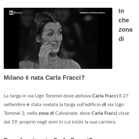
In
che
zona
di
Milano è nata Carla Fracci?
La targa in via Ugo Tommei dove abitava
Carla Fracci
Il 27
settembre
è
stata svelata la targa sull'edificio
di
via Ugo
Tommei 2, nella
zona di
Calvairate, dove
Carla Fracci
visse
dal 19, proprio negli anni in cui iniziò la sua carriera.