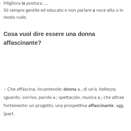
Migliora
la
postura. ...
Sii sempre gentile ed educato e non parlare
a
voce alta o in
modo rude.
Cosa vuol dire essere una donna
affascinante?
– Che affàscina, incantevole:
donna
a., di un'a. bellezza;
sguardo, sorriso, parole a.; spettacolo, musica a.; che attrae
fortemente: un progetto, una prospettiva
affascinante
. agg.
[part.