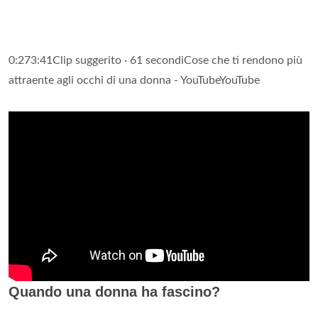
0:273:41Clip suggerito · 61 secondiCose che ti rendono più
attraente agli occhi di una donna - YouTubeYouTube
Quando una donna ha fascino?