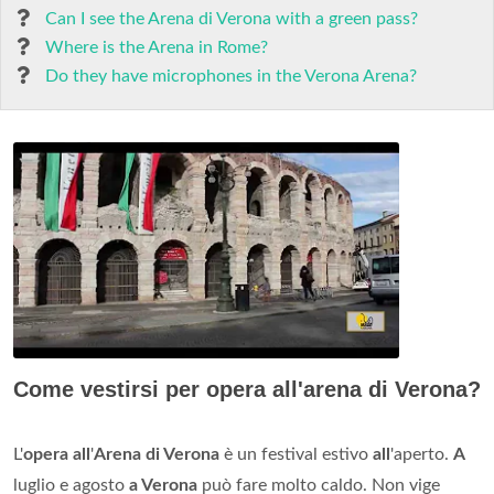
Can I see the Arena di Verona with a green pass?
Where is the Arena in Rome?
Do they have microphones in the Verona Arena?
Come vestirsi per opera all'arena di Verona?
L'
opera all
'
Arena di Verona
è un festival estivo
all
'aperto.
A
luglio e agosto
a Verona
può fare molto caldo. Non vige