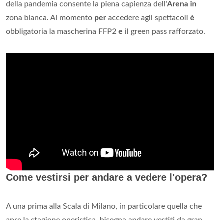
della pandemia consente la piena capienza dell'
Arena in
zona bianca. Al momento
per
accedere agli spettacoli
è
obbligatoria la mascherina FFP2
e
il green pass rafforzato.
Come vestirsi per andare a vedere l'opera?
A una prima alla Scala di Milano, in particolare quella che