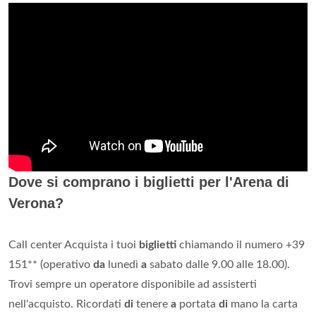
Dove si comprano i biglietti per l'Arena di
Verona?
Call center Acquista i tuoi
biglietti
chiamando il numero +39
151** (operativo
da
lunedì
a
sabato dalle 9.00 alle 18.00).
Trovi sempre un operatore disponibile ad assisterti
nell'acquisto. Ricordati
di
tenere
a
portata
di
mano la carta