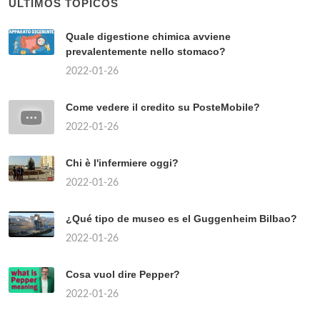
ÚLTIMOS TÓPICOS
Quale digestione chimica avviene
prevalentemente nello stomaco?
2022-01-26
Come vedere il credito su PosteMobile?
2022-01-26
Chi è l'infermiere oggi?
2022-01-26
¿Qué tipo de museo es el Guggenheim Bilbao?
2022-01-26
Cosa vuol dire Pepper?
2022-01-26