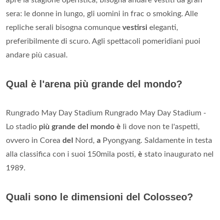
apre la stagione operistica, bisogna andare vestiti da gran
sera: le donne in lungo, gli uomini in frac o smoking. Alle
repliche serali bisogna comunque
vestirsi
eleganti,
preferibilmente di scuro. Agli spettacoli pomeridiani puoi
andare più casual.
Qual è l'arena più grande del mondo?
Rungrado May Day Stadium Rungrado May Day Stadium -
Lo stadio
più grande del mondo è
lì dove non te l'aspetti,
ovvero in Corea
del
Nord,
a
Pyongyang. Saldamente in testa
alla classifica con i suoi 150mila posti,
è
stato inaugurato nel
1989.
Quali sono le dimensioni del Colosseo?