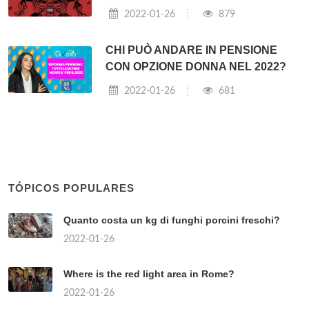
2022-01-26
879
CHI PUÒ ANDARE IN PENSIONE
CON OPZIONE DONNA NEL 2022?
2022-01-26
681
TÓPICOS POPULARES
Quanto costa un kg di funghi porcini freschi?
2022-01-26
Where is the red light area in Rome?
2022-01-26