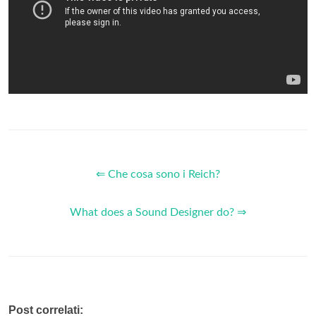
⇐ Che cosa sono i Reich?
What does a Sound Designer do? ⇒
Post correlati: