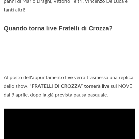
panni di Mario Draghi, Vittorio Feltri, Vincenzo De Luca e
tanti altri!
Quando torna live Fratelli di Crozza?
Al posto dell'appuntamento
live
verrà trasmessa una replica
dello show. “
FRATELLI DI CROZZA
”
tornerà live
sul NOVE
dal 9 aprile, dopo
la
già prevista pausa pasquale.