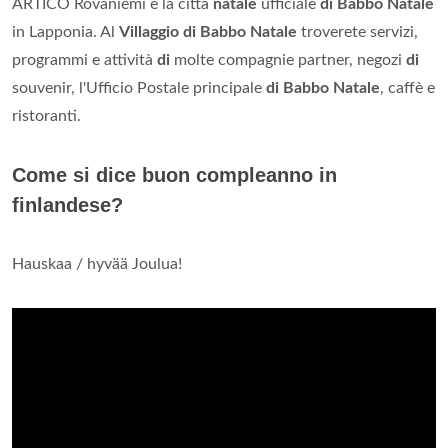
ARTICO Rovaniemi è la città
natale
ufficiale
di Babbo Natale
in Lapponia. Al
Villaggio di Babbo Natale
troverete servizi,
programmi e attività
di
molte compagnie partner, negozi
di
souvenir, l'Ufficio Postale principale
di Babbo Natale
, caffè e
ristoranti.
Come si dice buon compleanno in
finlandese?
Hauskaa / hyvää Joulua!