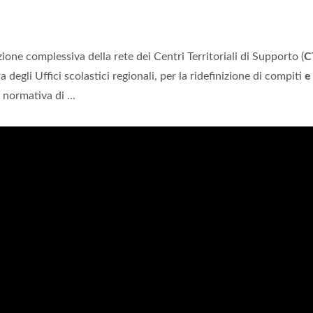
one complessiva della rete dei Centri Territoriali di Supporto (
C
ra degli Uffici scolastici regionali, per la ridefinizione di compiti
e
 normativa di ...