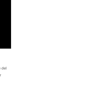
e del
r