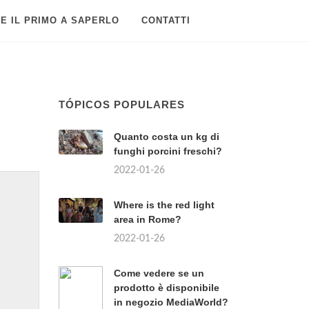
E IL PRIMO A SAPERLO
CONTATTI
TÓPICOS POPULARES
Quanto costa un kg di
funghi porcini freschi?
2022-01-26
Where is the red light
area in Rome?
2022-01-26
Come vedere se un
prodotto è disponibile
in negozio MediaWorld?