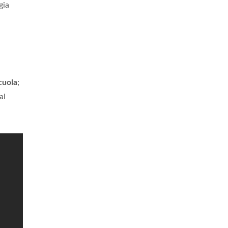
gia
cuola
;
al