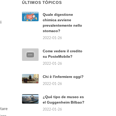
ÚLTIMOS TÓPICOS
Quale digestione
chimica avviene
i
prevalentemente nello
stomaco?
2022-01-26
Come vedere il credito
su PosteMobile?
2022-01-26
Chi è l'infermiere oggi?
2022-01-26
¿Qué tipo de museo es
el Guggenheim Bilbao?
rtare
2022-01-26