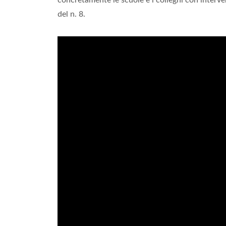
concretamente le scuole e i colleghi con interve
del n. 8.