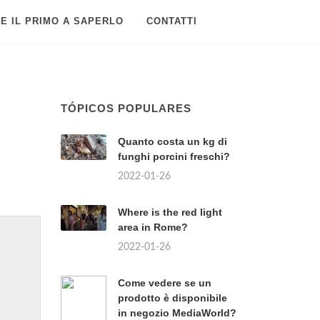
E IL PRIMO A SAPERLO
CONTATTI
TÓPICOS POPULARES
Quanto costa un kg di
funghi porcini freschi?
2022-01-26
Where is the red light
area in Rome?
2022-01-26
Come vedere se un
prodotto è disponibile
in negozio MediaWorld?