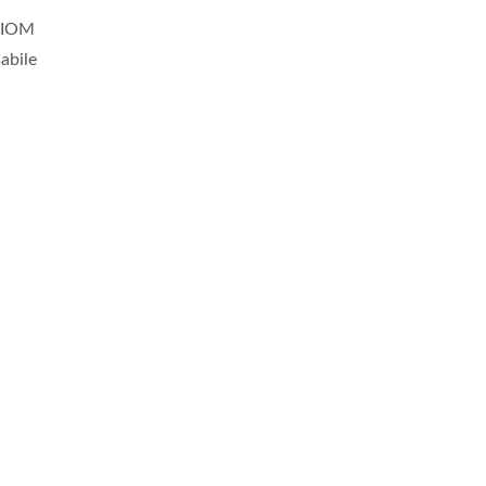
 FIOM
abile