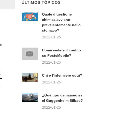
ÚLTIMOS TÓPICOS
Quale digestione
chimica avviene
prevalentemente nello
stomaco?
2022-01-26
un
Come vedere il credito
su PosteMobile?
2022-01-26
)
Chi è l'infermiere oggi?
2022-01-26
¿Qué tipo de museo es
el Guggenheim Bilbao?
2022-01-26