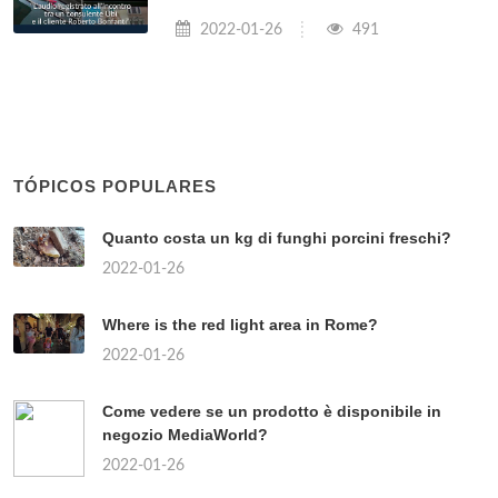
2022-01-26
491
TÓPICOS POPULARES
Quanto costa un kg di funghi porcini freschi?
2022-01-26
Where is the red light area in Rome?
2022-01-26
Come vedere se un prodotto è disponibile in
negozio MediaWorld?
2022-01-26