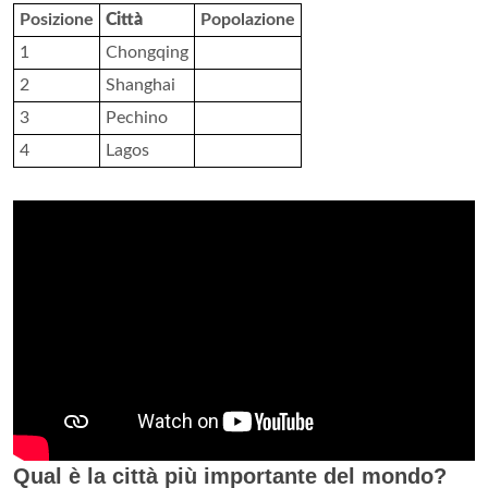
Posizione
Città
Popolazione
1
Chongqing
2
Shanghai
3
Pechino
4
Lagos
Qual è la città più importante del mondo?