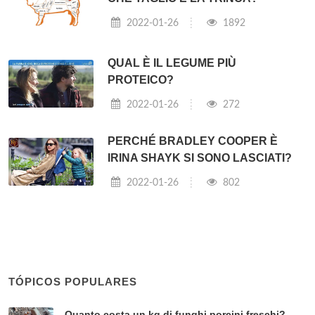
2022-01-26
1892
QUAL È IL LEGUME PIÙ
PROTEICO?
2022-01-26
272
PERCHÉ BRADLEY COOPER È
IRINA SHAYK SI SONO LASCIATI?
2022-01-26
802
TÓPICOS POPULARES
Quanto costa un kg di funghi porcini freschi?