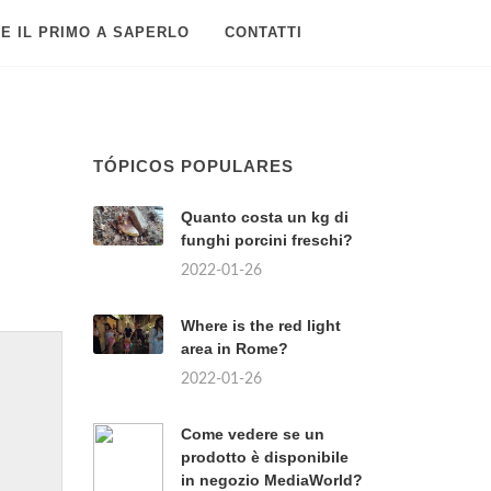
E IL PRIMO A SAPERLO
CONTATTI
TÓPICOS POPULARES
Quanto costa un kg di
funghi porcini freschi?
2022-01-26
Where is the red light
area in Rome?
2022-01-26
Come vedere se un
prodotto è disponibile
in negozio MediaWorld?