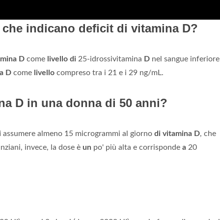
i che indicano deficit di vitamina D?
amina D
come
livello di
25-idrossivitamina
D
nel sangue inferiore
na D
come
livello
compreso tra i 21 e i 29 ng/mL.
na D in una donna di 50 anni?
i
assumere almeno 15 microgrammi al giorno
di vitamina D
, che
anziani, invece, la dose è
un
po' più alta e corrisponde
a
20