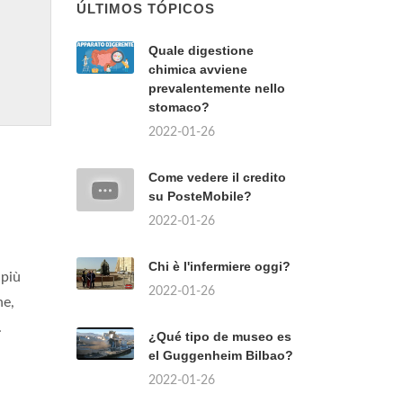
ÚLTIMOS TÓPICOS
Quale digestione
chimica avviene
prevalentemente nello
stomaco?
2022-01-26
Come vedere il credito
su PosteMobile?
2022-01-26
Chi è l'infermiere oggi?
 più
2022-01-26
he,
.
¿Qué tipo de museo es
el Guggenheim Bilbao?
2022-01-26