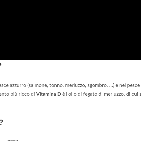
?
pesce azzurro (salmone, tonno, merluzzo, sgombro, …) e nel pesce
mento più ricco di
Vitamina D
è l'olio di fegato di merluzzo, di cui
?