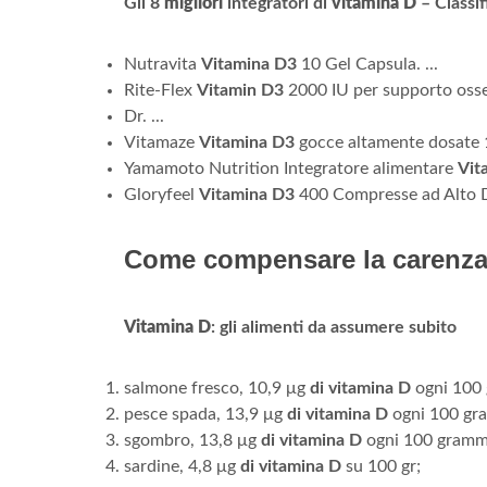
Gli 8
migliori
integratori di
vitamina D
– Classi
Nutravita
Vitamina D3
10 Gel Capsula. ...
Rite-Flex
Vitamin D3
2000 IU per supporto osseo
Dr. ...
Vitamaze
Vitamina D3
gocce altamente dosate 1
Yamamoto Nutrition Integratore alimentare
Vit
Gloryfeel
Vitamina D3
400 Compresse ad Alto 
Come compensare la carenza 
Vitamina D
: gli alimenti da assumere subito
salmone fresco, 10,9 μg
di vitamina D
ogni 100
pesce spada, 13,9 μg
di vitamina D
ogni 100 g
sgombro, 13,8 μg
di vitamina D
ogni 100 gram
sardine, 4,8 μg
di vitamina D
su 100 gr;