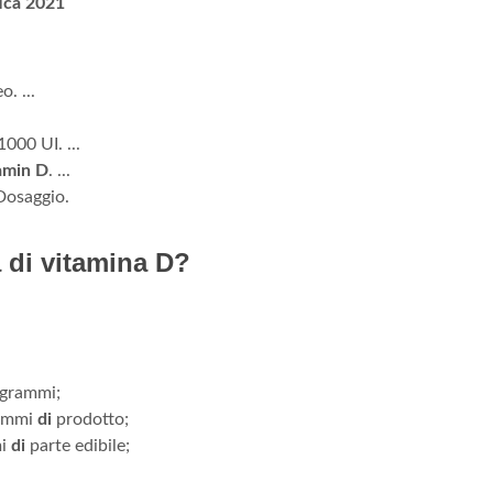
fica 2021
. ...
000 UI. ...
amin D
. ...
Dosaggio.
di vitamina D?
 grammi;
rammi
di
prodotto;
mi
di
parte edibile;