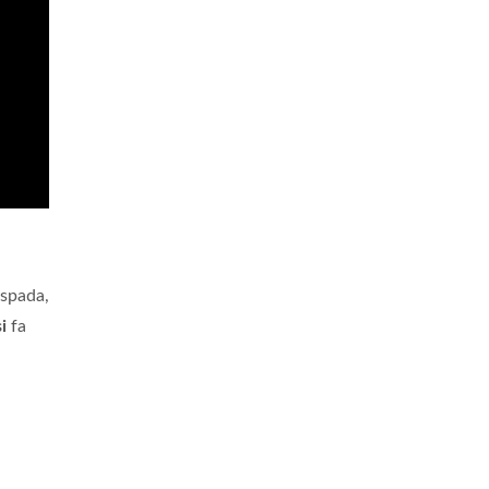
 spada,
si
fa