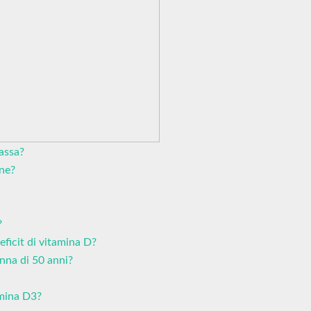
assa?
nne?
?
eficit di vitamina D?
nna di 50 anni?
amina D3?