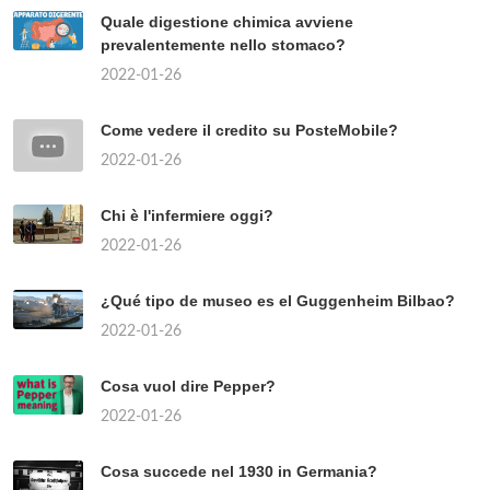
Quale digestione chimica avviene
prevalentemente nello stomaco?
2022-01-26
Come vedere il credito su PosteMobile?
2022-01-26
Chi è l'infermiere oggi?
2022-01-26
¿Qué tipo de museo es el Guggenheim Bilbao?
2022-01-26
Cosa vuol dire Pepper?
2022-01-26
Cosa succede nel 1930 in Germania?