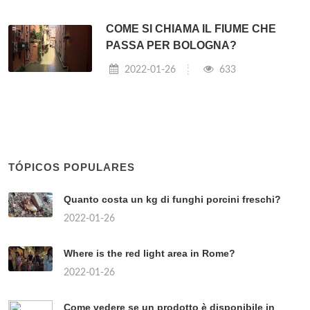
COME SI CHIAMA IL FIUME CHE
PASSA PER BOLOGNA?
2022-01-26
633
TÓPICOS POPULARES
Quanto costa un kg di funghi porcini freschi?
2022-01-26
Where is the red light area in Rome?
2022-01-26
Come vedere se un prodotto è disponibile in