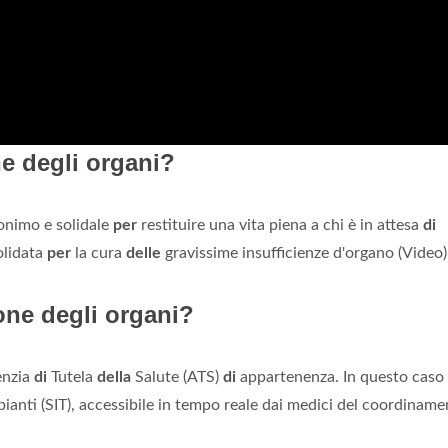
e degli organi?
nonimo e solidale
per
restituire una vita piena a chi è in attesa
di
olidata
per
la cura
delle
gravissime insufficienze d'organo (Video)
one degli organi?
enzia
di
Tutela
della
Salute (ATS)
di
appartenenza. In questo caso 
pianti (SIT), accessibile in tempo reale dai medici del coordinam