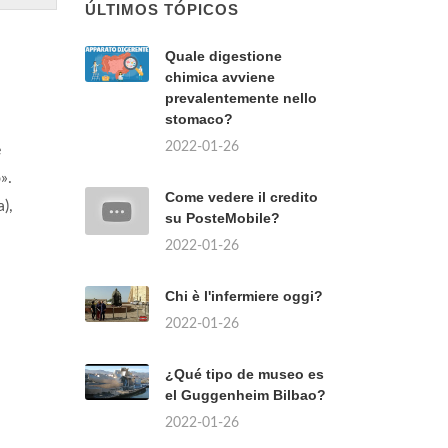
ÚLTIMOS TÓPICOS
Quale digestione
chimica avviene
prevalentemente nello
stomaco?
2022-01-26
e
».
Come vedere il credito
),
su PosteMobile?
2022-01-26
Chi è l'infermiere oggi?
2022-01-26
¿Qué tipo de museo es
el Guggenheim Bilbao?
2022-01-26