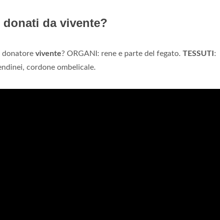
 donati da vivente?
donatore
vivente
? ORGANI: rene e parte del fegato.
TESSUTI
:
endinei, cordone ombelicale.