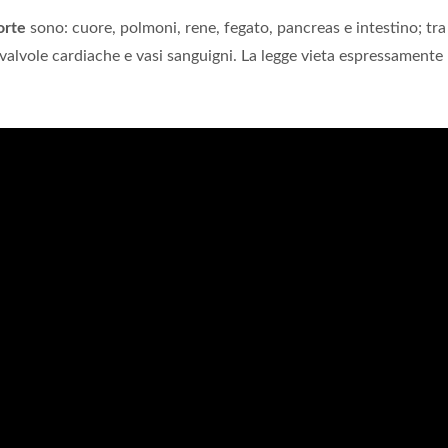
orte
sono: cuore, polmoni, rene, fegato, pancreas e intestino; tra 
e, valvole cardiache e vasi sanguigni. La legge vieta espressamente 