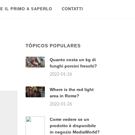
E IL PRIMO A SAPERLO
CONTATTI
TÓPICOS POPULARES
Quanto costa un kg di
funghi porcini freschi?
2022-01-26
Where is the red light
area in Rome?
2022-01-26
Come vedere se un
prodotto è disponibile
in negozio MediaWorld?