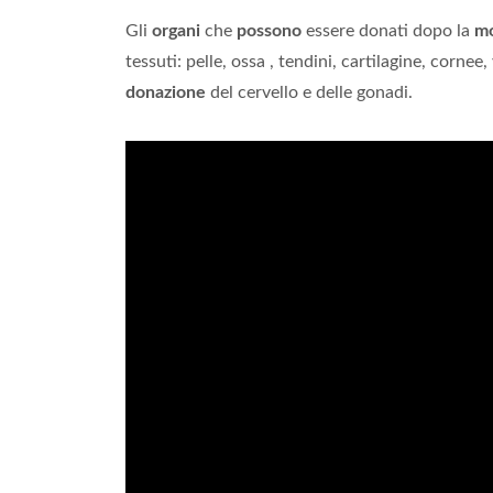
Gli
organi
che
possono
essere donati dopo la
m
tessuti: pelle, ossa , tendini, cartilagine, corne
donazione
del cervello e delle gonadi.