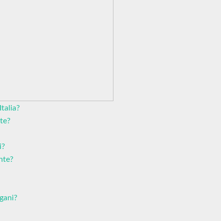
talia?
te?
i?
nte?
gani?