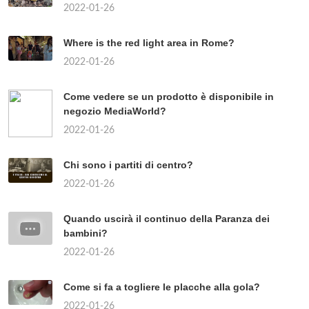
2022-01-26
Where is the red light area in Rome?
2022-01-26
Come vedere se un prodotto è disponibile in
negozio MediaWorld?
2022-01-26
Chi sono i partiti di centro?
2022-01-26
Quando uscirà il continuo della Paranza dei
bambini?
2022-01-26
Come si fa a togliere le placche alla gola?
2022-01-26