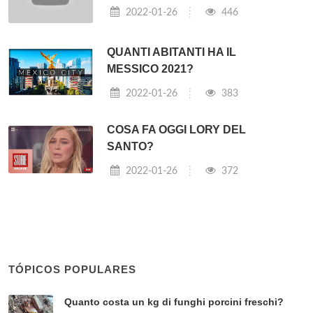
2022-01-26
446
QUANTI ABITANTI HA IL
MESSICO 2021?
2022-01-26
383
COSA FA OGGI LORY DEL
SANTO?
2022-01-26
372
TÓPICOS POPULARES
Quanto costa un kg di funghi porcini freschi?