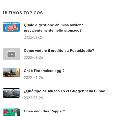
ÚLTIMOS TÓPICOS
Quale digestione chimica avviene
prevalentemente nello stomaco?
2022-01-26
Come vedere il credito su PosteMobile?
2022-01-26
Chi è l'infermiere oggi?
2022-01-26
¿Qué tipo de museo es el Guggenheim Bilbao?
2022-01-26
Cosa vuol dire Pepper?