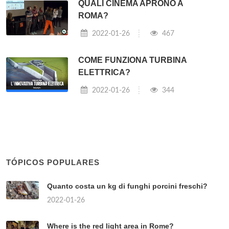
QUALI CINEMA APRONO A
ROMA?
2022-01-26
467
COME FUNZIONA TURBINA
ELETTRICA?
2022-01-26
344
TÓPICOS POPULARES
Quanto costa un kg di funghi porcini freschi?
2022-01-26
Where is the red light area in Rome?