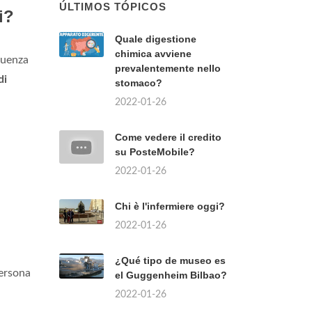
ÚLTIMOS TÓPICOS
i?
Quale digestione
chimica avviene
luenza
prevalentemente nello
di
stomaco?
2022-01-26
Come vedere il credito
su PosteMobile?
2022-01-26
Chi è l'infermiere oggi?
2022-01-26
¿Qué tipo de museo es
ersona
el Guggenheim Bilbao?
2022-01-26