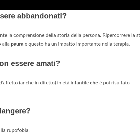
ssere abbandonati?
te la comprensione della storia della persona. Ripercorrere la s
o alla
paura
e questo ha un impatto importante nella terapia.
non essere amati?
ffetto (anche in difetto) in età infantile
che
è poi risultato
piangere?
lla rupofobia.