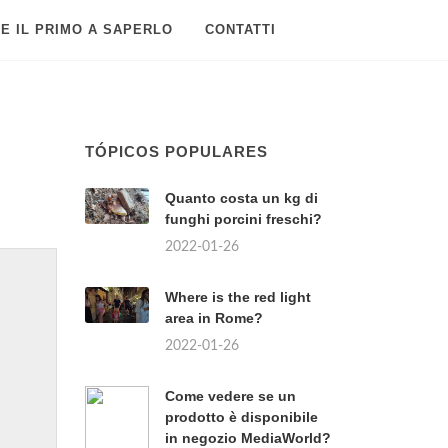
E IL PRIMO A SAPERLO
CONTATTI
TÓPICOS POPULARES
Quanto costa un kg di
funghi porcini freschi?
2022-01-26
Where is the red light
area in Rome?
2022-01-26
Come vedere se un
prodotto è disponibile
in negozio MediaWorld?