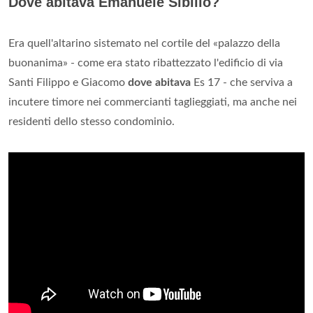
Dove abitava Emanuele Sibillo?
Era quell'altarino sistemato nel cortile del «palazzo della
buonanima» - come era stato ribattezzato l'edificio di via
Santi Filippo e Giacomo
dove abitava
Es 17 - che serviva a
incutere timore nei commercianti taglieggiati, ma anche nei
residenti dello stesso condominio.