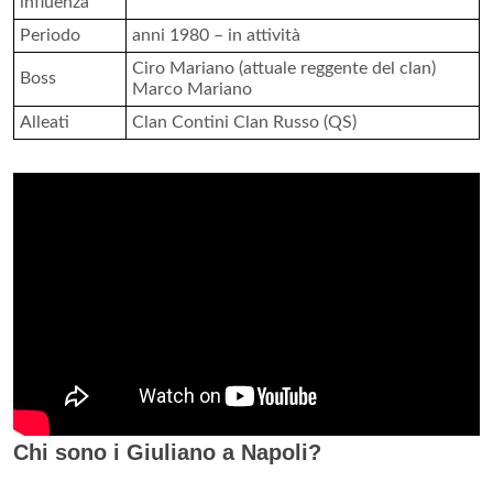
influenza
Periodo
anni 1980 – in attività
Ciro Mariano (attuale reggente del clan)
Boss
Marco Mariano
Alleati
Clan Contini Clan Russo (QS)
Chi sono i Giuliano a Napoli?