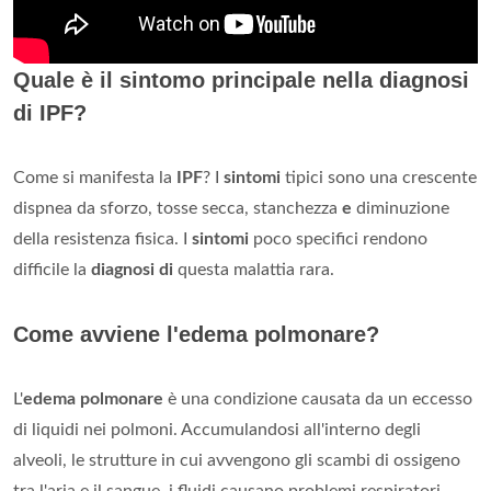
Quale è il sintomo principale nella diagnosi
di IPF?
Come si manifesta la
IPF
? I
sintomi
tipici sono una crescente
dispnea da sforzo, tosse secca, stanchezza
e
diminuzione
della resistenza fisica. I
sintomi
poco specifici rendono
difficile la
diagnosi di
questa malattia rara.
Come avviene l'edema polmonare?
L'
edema polmonare
è una condizione causata da un eccesso
di liquidi nei polmoni. Accumulandosi all'interno degli
alveoli, le strutture in cui avvengono gli scambi di ossigeno
tra l'aria e il sangue, i fluidi causano problemi respiratori.