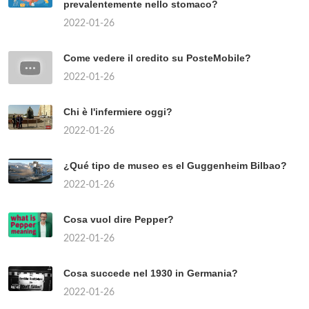
prevalentemente nello stomaco?
2022-01-26
Come vedere il credito su PosteMobile?
2022-01-26
Chi è l'infermiere oggi?
2022-01-26
¿Qué tipo de museo es el Guggenheim Bilbao?
2022-01-26
Cosa vuol dire Pepper?
2022-01-26
Cosa succede nel 1930 in Germania?
2022-01-26