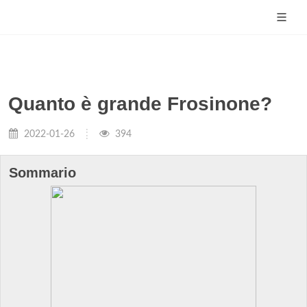
Quanto è grande Frosinone?
2022-01-26
394
Sommario