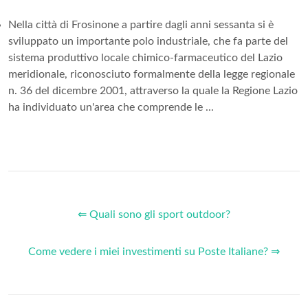
Nella città di Frosinone a partire dagli anni sessanta si è
sviluppato un importante polo industriale, che fa parte del
sistema produttivo locale chimico-farmaceutico del Lazio
meridionale, riconosciuto formalmente della legge regionale
n. 36 del dicembre 2001, attraverso la quale la Regione Lazio
ha individuato un'area che comprende le ...
⇐ Quali sono gli sport outdoor?
Come vedere i miei investimenti su Poste Italiane? ⇒