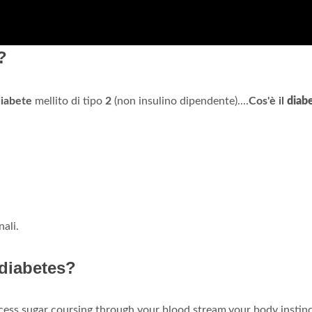
?
iabete
mellito di tipo
2
(non insulino dipendente)....
Cos'è il
diab
ali.
 diabetes?
cess sugar coursing through your blood stream,your body instinc