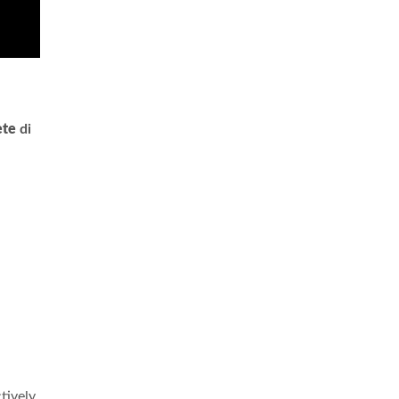
ete
di
tively