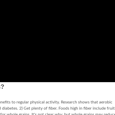
s?
nefits to regular physical activity. Research shows that aerobic
diabetes. 2) Get plenty of fiber. Foods high in fiber include fruit
 for whole grains. It's not clear why, but whole grains may reduc