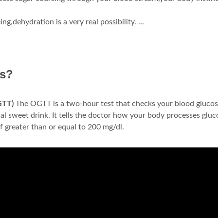
g,dehydration is a very real possibility. ...
es?
TT)
The OGTT is a two-hour test that checks your blood gluco
ial sweet drink. It tells the doctor how your body processes gluc
f greater than or equal to 200 mg/dl.