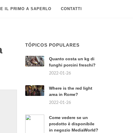
E IL PRIMO A SAPERLO
CONTATTI
TÓPICOS POPULARES
a
Quanto costa un kg di
funghi porcini freschi?
2022-01-26
Where is the red light
area in Rome?
2022-01-26
Come vedere se un
prodotto è disponibile
in negozio MediaWorld?