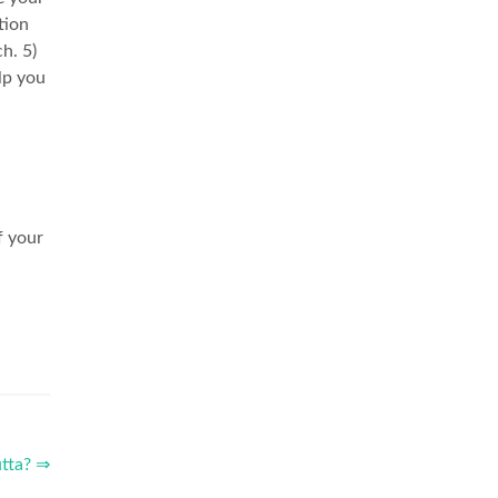
tion
h. 5)
lp you
f your
utta? ⇒