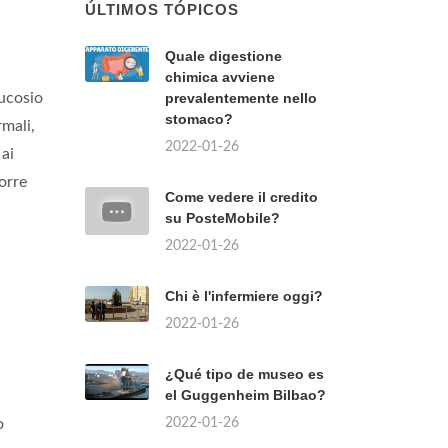
ÚLTIMOS TÓPICOS
Quale digestione
chimica avviene
lucosio
prevalentemente nello
stomaco?
rmali,
2022-01-26
 ai
orre
Come vedere il credito
su PosteMobile?
2022-01-26
Chi è l'infermiere oggi?
2022-01-26
¿Qué tipo de museo es
el Guggenheim Bilbao?
2022-01-26
o