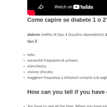
Come capire se diabete 1 o 2
diabete
mellito di tipo
1
(insulino dipendente);
d
tipo
2
sete;
necessità frequente di urinare;
stanchezza;
visione sfocata;
maggiore frequenza a infezioni urinarie e/
o
vagin
How can you tell if you have
You have to pee all the time. When you have ex