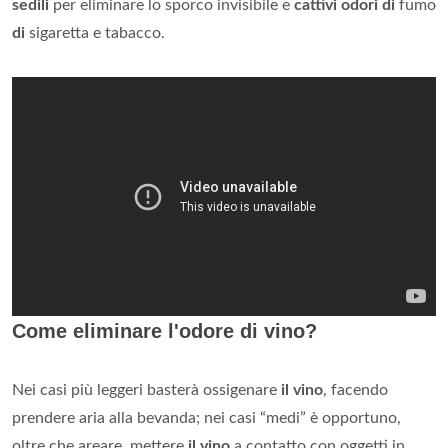
sedili
per eliminare lo sporco invisibile e
cattivi odori di
fumo
di
sigaretta e tabacco.
Come eliminare l'odore di vino?
Nei casi più leggeri basterà ossigenare
il vino
, facendo
prendere aria alla bevanda; nei casi “medi” è opportuno,
oltre che areare, mettere
il vino
a contatto con oggetti in