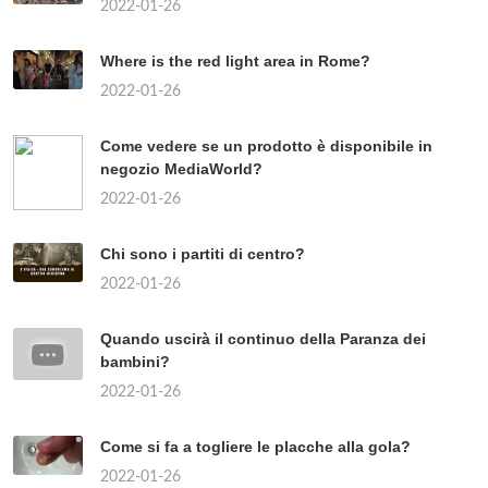
2022-01-26
Where is the red light area in Rome?
2022-01-26
Come vedere se un prodotto è disponibile in
negozio MediaWorld?
2022-01-26
Chi sono i partiti di centro?
2022-01-26
Quando uscirà il continuo della Paranza dei
bambini?
2022-01-26
Come si fa a togliere le placche alla gola?
2022-01-26