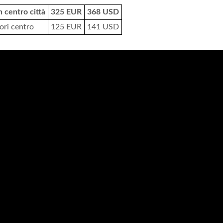
 centro città
325 EUR
368 USD
ori centro
125 EUR
141 USD