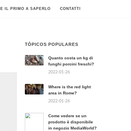
E IL PRIMO A SAPERLO
CONTATTI
TÓPICOS POPULARES
Quanto costa un kg di
funghi porcini freschi?
2022-01-26
Where is the red light
area in Rome?
2022-01-26
Come vedere se un
prodotto è disponibile
in negozio MediaWorld?