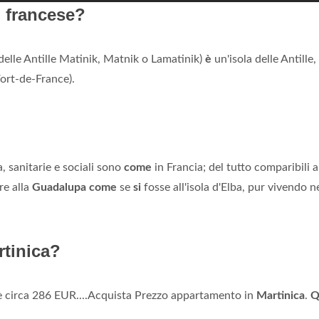
n francese?
 delle Antille Matinik, Matnik o Lamatinik)
è
un'isola delle Antille,
ort-de-France).
a, sanitarie e sociali sono
come
in Francia; del tutto comparibili a
re alla
Guadalupa come
se
si
fosse all'isola d'Elba, pur vivendo n
rtinica?
 circa 286 EUR....Acquista Prezzo appartamento in
Martinica
.
Q