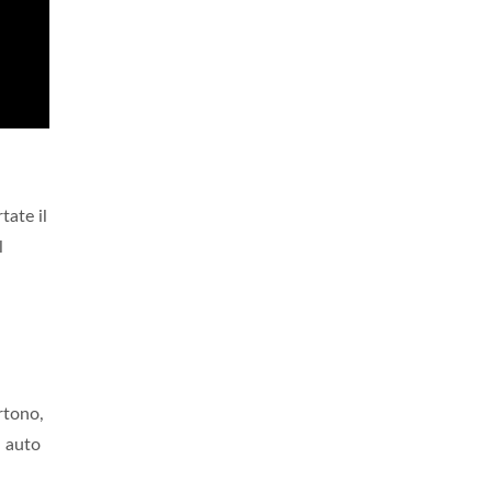
tate il
l
artono,
i auto