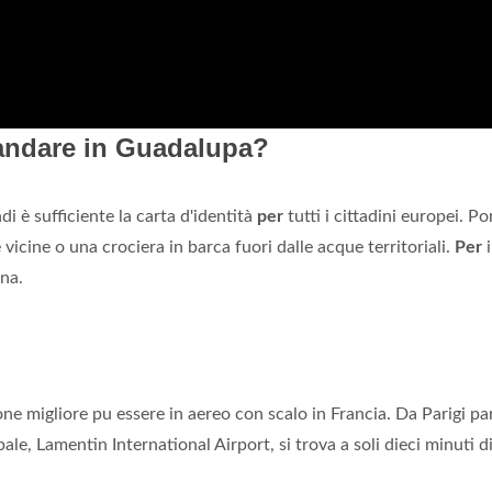
andare in Guadalupa?
i è sufficiente la carta d'identità
per
tutti i cittadini europei. Por
vicine o una crociera in barca fuori dalle acque territoriali.
Per
i
ana.
zione migliore pu essere in aereo con scalo in Francia. Da Parigi p
cipale, Lamentin International Airport, si trova a soli dieci minuti d