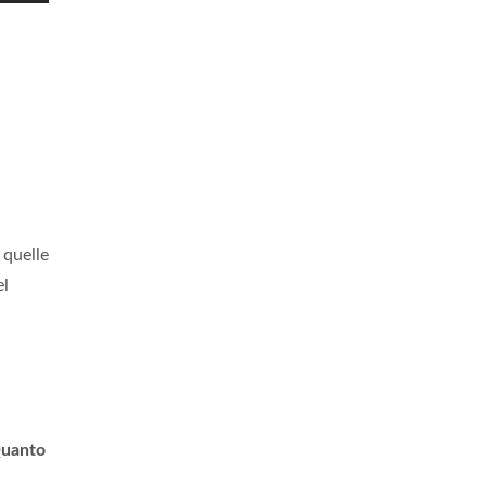
 quelle
el
uanto