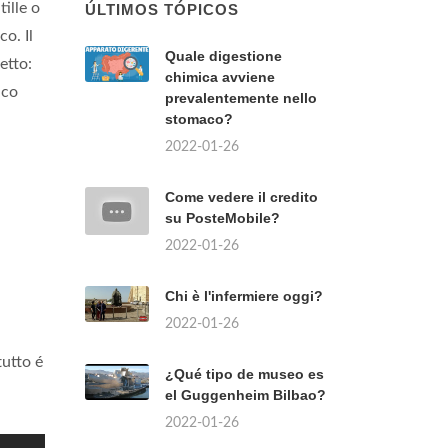
tille o
ÚLTIMOS TÓPICOS
co. Il
Quale digestione
etto:
chimica avviene
ico
prevalentemente nello
stomaco?
2022-01-26
Come vedere il credito
su PosteMobile?
2022-01-26
Chi è l'infermiere oggi?
2022-01-26
tutto é
¿Qué tipo de museo es
el Guggenheim Bilbao?
2022-01-26