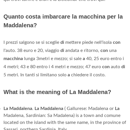
Quanto costa imbarcare la macchina per la
Maddalena?
I prezzi salgono se si sceglie
di
mettere piede nell'isola
con
l'auto. 38 euro e 20, viaggio
di
andata e ritorno,
con
una
macchina
lunga 3metri e mezzo; si sale
a
40, 25 euro entro i
4 metri; 43 e 80 entro i 4 metri e mezzo; 47 euro
con
auto
di
5 metri. In tanti si limitano solo
a
chiedere il costo.
What is the meaning of La Maddalena?
La Maddalena
.
La Maddalena
( Gallurese: Madalena or
La
Madalena, Sardinian: Sa Madalena) is a town and comune
located on the island with the same name, in the province of
Sassari, northern Sardinia, Italy.