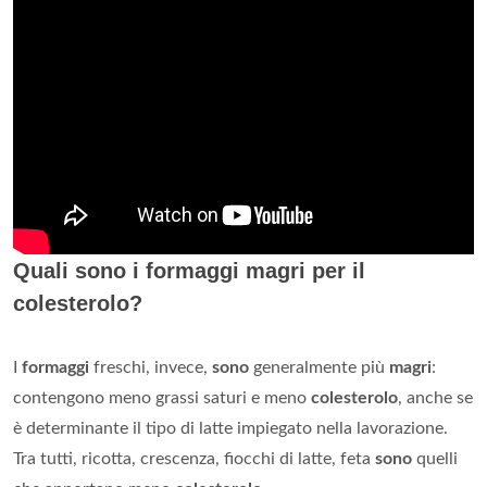
Quali sono i formaggi magri per il
colesterolo?
I
formaggi
freschi, invece,
sono
generalmente più
magri
:
contengono meno grassi saturi e meno
colesterolo
, anche se
è determinante il tipo di latte impiegato nella lavorazione.
Tra tutti, ricotta, crescenza, fiocchi di latte, feta
sono
quelli