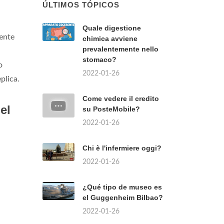
ÚLTIMOS TÓPICOS
Quale digestione
mente
chimica avviene
prevalentemente nello
stomaco?
o
2022-01-26
plica.
Come vedere il credito
el
su PosteMobile?
2022-01-26
Chi è l'infermiere oggi?
2022-01-26
¿Qué tipo de museo es
el Guggenheim Bilbao?
2022-01-26