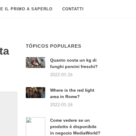
E IL PRIMO A SAPERLO
CONTATTI
TÓPICOS POPULARES
ta
Quanto costa un kg di
funghi porcini freschi?
2022-01-26
Where is the red light
area in Rome?
2022-01-26
Come vedere se un
prodotto è disponibile
in negozio MediaWorld?