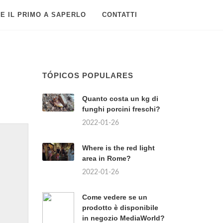
E IL PRIMO A SAPERLO
CONTATTI
TÓPICOS POPULARES
Quanto costa un kg di
funghi porcini freschi?
2022-01-26
Where is the red light
area in Rome?
2022-01-26
Come vedere se un
prodotto è disponibile
in negozio MediaWorld?