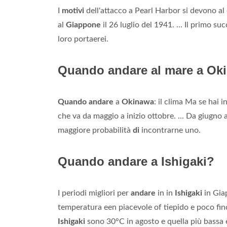
I
motivi
dell'attacco a Pearl Harbor si devono al d
al
Giappone
il 26 luglio del 1941. ... Il primo su
loro portaerei.
Quando andare al mare a Ok
Quando andare
a
Okinawa
: il clima Ma se hai 
che va da maggio a inizio ottobre. ... Da giugno 
maggiore probabilità
di
incontrarne uno.
Quando andare a Ishigaki?
I periodi migliori per
andare
in in
Ishigaki
in Gia
temperatura een piacevole of tiepido e poco fin
Ishigaki
sono 30°C in agosto e quella più bassa è