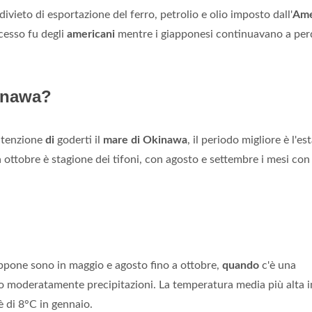
ivieto di esportazione del ferro, petrolio e olio imposto dall'
Ame
ccesso fu degli
americani
mentre i giapponesi continuavano a per
inawa?
intenzione
di
goderti il
mare di Okinawa
, il periodo migliore è l'es
a ottobre è stagione dei tifoni, con agosto e settembre i mesi con
ppone sono in maggio e agosto fino a ottobre,
quando
c'è una
o moderatamente precipitazioni. La temperatura media più alta i
 di 8°C in gennaio.