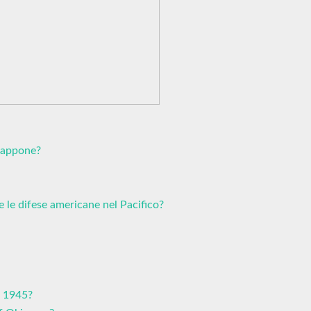
iappone?
 le difese americane nel Pacifico?
n 1945?