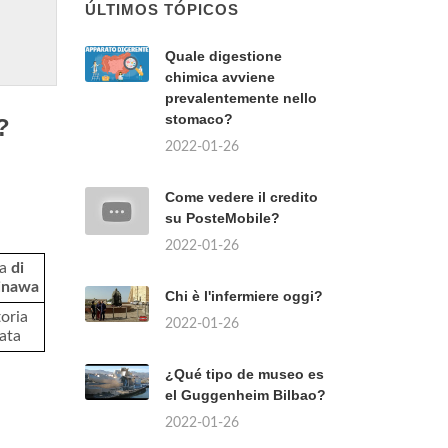
ÚLTIMOS TÓPICOS
Quale digestione
chimica avviene
prevalentemente nello
stomaco?
?
2022-01-26
Come vedere il credito
su PosteMobile?
2022-01-26
la
di
inawa
Chi è l'infermiere oggi?
toria
2022-01-26
eata
¿Qué tipo de museo es
el Guggenheim Bilbao?
2022-01-26