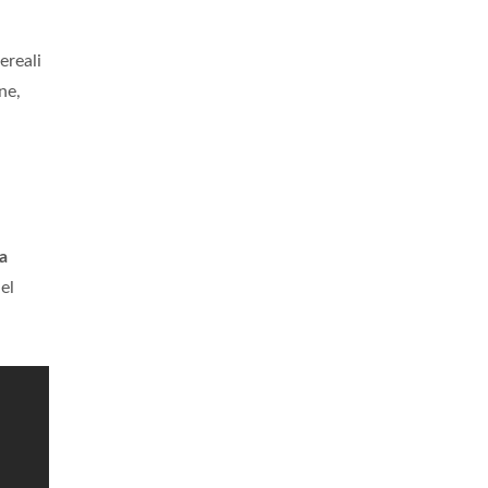
ereali
ne,
la
el