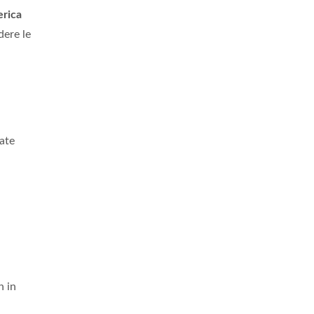
rica
dere le
tate
n in