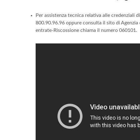
Per assistenza tecnica relativa alle credenziali 
800.90.96.96 oppure consulta il sito di Agenzia d
entrate-Riscossione chiama il numero 060101.