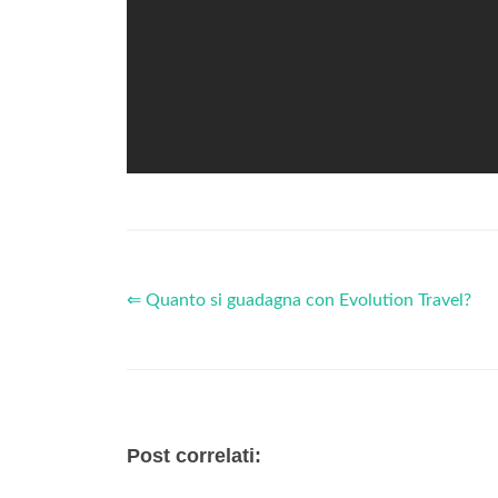
⇐ Quanto si guadagna con Evolution Travel?
Post correlati: