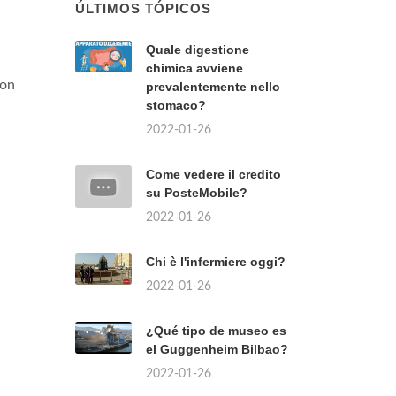
ÚLTIMOS TÓPICOS
Quale digestione
chimica avviene
con
prevalentemente nello
stomaco?
2022-01-26
Come vedere il credito
su PosteMobile?
2022-01-26
Chi è l'infermiere oggi?
2022-01-26
¿Qué tipo de museo es
el Guggenheim Bilbao?
2022-01-26