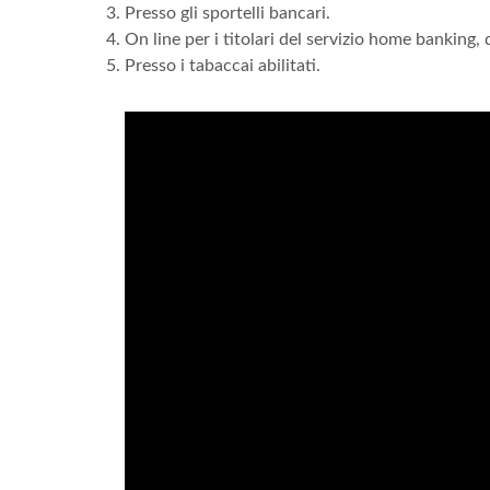
Presso gli sportelli bancari.
On line per i titolari del servizio home banking,
Presso i tabaccai abilitati.