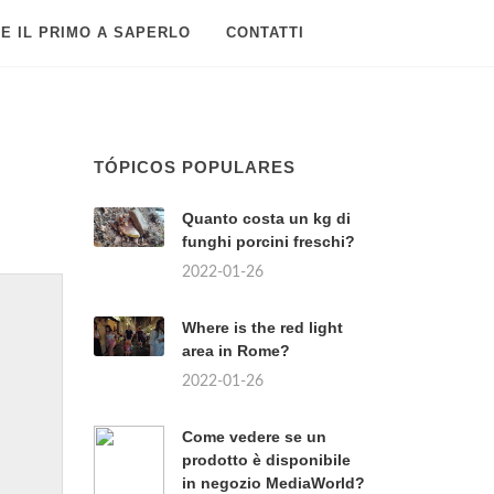
E IL PRIMO A SAPERLO
CONTATTI
TÓPICOS POPULARES
Quanto costa un kg di
funghi porcini freschi?
2022-01-26
Where is the red light
area in Rome?
2022-01-26
Come vedere se un
prodotto è disponibile
in negozio MediaWorld?