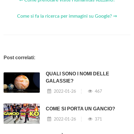
⇐ Come prenotare visite Humanitas Rozzano?
Come si fa la ricerca per immagini su Google? ⇒
Post correlati:
QUALI SONO I NOMI DELLE
GALASSIE?
2022-01-26
467
COME SI PORTA UN GANCIO?
2022-01-26
371