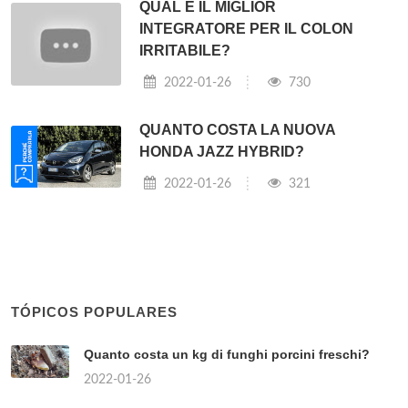
QUAL È IL MIGLIOR
INTEGRATORE PER IL COLON
IRRITABILE?
2022-01-26
730
QUANTO COSTA LA NUOVA
HONDA JAZZ HYBRID?
2022-01-26
321
TÓPICOS POPULARES
Quanto costa un kg di funghi porcini freschi?
2022-01-26