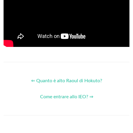
⇐ Quanto è alto Raoul di Hokuto?
Come entrare allo IEO? ⇒