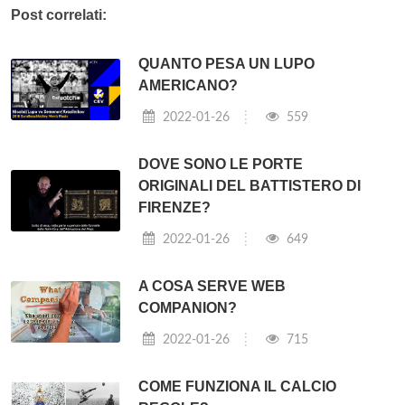
Post correlati:
QUANTO PESA UN LUPO
AMERICANO?
2022-01-26
559
DOVE SONO LE PORTE
ORIGINALI DEL BATTISTERO DI
FIRENZE?
2022-01-26
649
A COSA SERVE WEB
COMPANION?
2022-01-26
715
COME FUNZIONA IL CALCIO