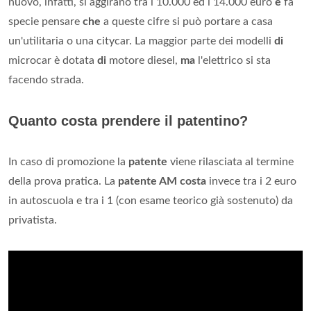
nuovo, infatti, si aggirano tra i 10.000 ed i 14.000 euro
e
fa
specie pensare
che
a queste cifre si può portare a casa
un'utilitaria o una citycar. La maggior parte dei modelli
di
microcar è dotata
di
motore diesel,
ma
l'elettrico si sta
facendo strada.
Quanto costa prendere il patentino?
In caso di promozione la
patente
viene rilasciata al termine
della prova pratica. La
patente AM costa
invece tra i 2 euro
in autoscuola e tra i 1 (con esame teorico già sostenuto) da
privatista.